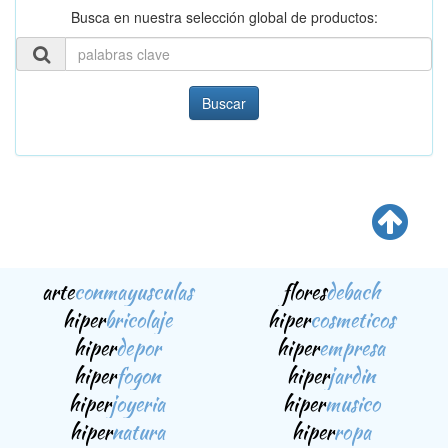
Busca en nuestra selección global de productos:
Buscar
arte
conmayusculas
flores
debach
hiper
bricolaje
hiper
cosmeticos
hiper
depor
hiper
empresa
hiper
fogon
hiper
jardin
hiper
joyeria
hiper
musico
hiper
natura
hiper
ropa