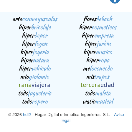
arte
conmayusculas
flores
debach
hiper
bricolaje
hiper
cosmeticos
hiper
depor
hiper
empresa
hiper
fogon
hiper
jardin
hiper
joyeria
hiper
musico
hiper
natura
hiper
ropa
hiper
vehiculo
me
loconcedo
mio
ysolomio
mis
trapos
rana
viajera
tercera
edad
todo
jugueteria
todo
maleta
todo
ropero
watio
musical
© 2026
hdi2
- Hogar Digital e Inmótica Ingenieros, S.L. -
Aviso
legal