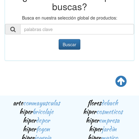
buscas?
Busca en nuestra selección global de productos:
Buscar
arte
conmayusculas
flores
debach
hiper
bricolaje
hiper
cosmeticos
hiper
depor
hiper
empresa
hiper
fogon
hiper
jardin
hiper
joyeria
hiper
musico